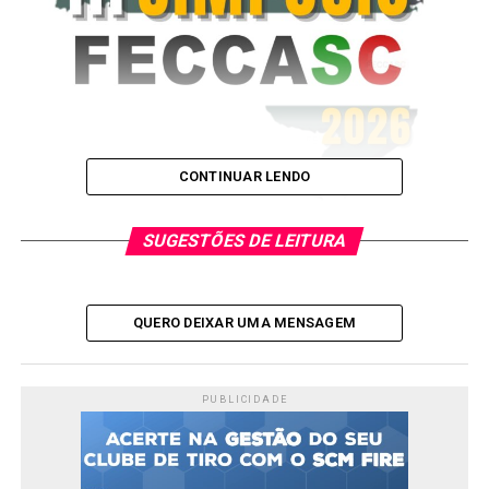
CONTINUAR LENDO
SUGESTÕES DE LEITURA
QUERO DEIXAR UMA MENSAGEM
No dia
11 de abril de 2026
, a grande Florianópolis/SC
será palco do
III Simpósio FECCASC
, um evento de
PUBLICIDADE
grande importância para o setor de armamento e tiro
esportivo no Brasil.