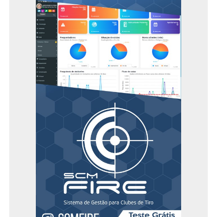
O encontro reunirá dirigentes de clubes, lojistas do
setor, presidentes de federações, ligas e associações de
clubes, além de CACs, fabricantes e importadores de
armas. Também estarão presentes autoridades e
especialistas para debater temas essenciais, como tiro
esportivo, armamentismo civil e o comércio legal de
armas. O simpósio será uma oportunidade única para
troca de conhecimentos, networking e fortalecimento
do setor.
Em 2026, a comunidade do tiro esportivo e do comércio
de armas legalizadas tem um encontro marcado. A
FECCASC
orgulhosamente apresenta o III Simpósio
FECCASC, um evento imperdível para todos que vivem e
defendem o nosso setor.
Debater os Desafios e o Futuro: Análise
aprofundada sobre o cenário atual e as
tendências do nosso mercado.